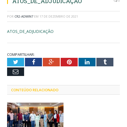
ATOS_DE_ADJUDICAÇÃO
0
POR
CR2-ADMIN7
EM
17 DE DEZEMBRO DE 2021
ATOS_DE_ADJUDICAÇÃO
COMPARTILHAR:
Twitter
Facebook
Google+
Pinterest
LinkedIn
Tumblr
Email
CONTEÚDO RELACIONADO