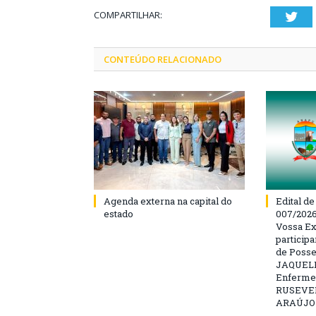
COMPARTILHAR:
Twi
CONTEÚDO RELACIONADO
Agenda externa na capital do
Edital d
estado
007/202
Vossa Ex
particip
de Posse
JAQUELI
Enfermei
RUSEVE
ARAÚJO –