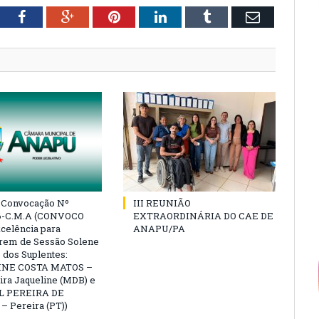
tter
Facebook
Google+
Pinterest
LinkedIn
Tumblr
Email
e Convocação Nº
III REUNIÃO
6-C.M.A (CONVOCO
EXTRAORDINÁRIA DO CAE DE
celência para
ANAPU/PA
arem de Sessão Solene
 dos Suplentes:
NE COSTA MATOS –
ra Jaqueline (MDB) e
L PEREIRA DE
 Pereira (PT))