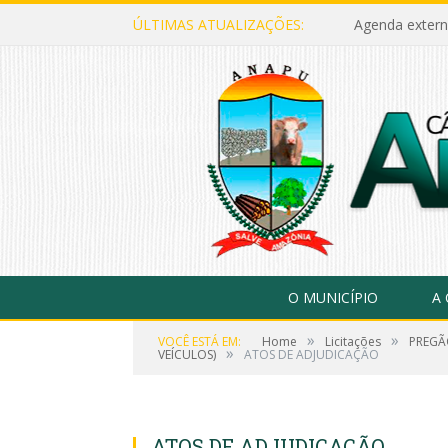
ÚLTIMAS ATUALIZAÇÕES:
Agenda extern
O MUNICÍPIO
A
»
»
VOCÊ ESTÁ EM:
Home
Licitações
PREGÃ
»
VEÍCULOS)
ATOS DE ADJUDICAÇÃO
ATOS DE ADJUDICAÇÃO