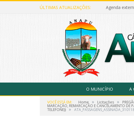
ÚLTIMAS ATUALIZAÇÕES:
Agenda extern
O MUNICÍPIO
A
»
»
VOCÊ ESTÁ EM:
Home
Licitações
PREGÃ
MARCAÇÃO, REMARCAÇÃO E CANCELAMENTO DE PAS
»
TELEFONE))
ATA_PASSAGENS_ASSINADA_31011