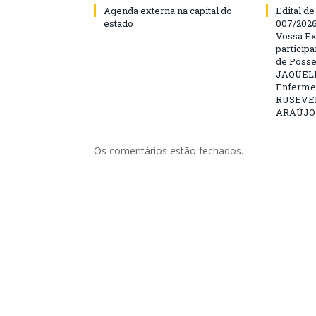
Agenda externa na capital do
Edital d
estado
007/202
Vossa Ex
particip
de Posse
JAQUELI
Enfermei
RUSEVE
ARAÚJO –
Os comentários estão fechados.