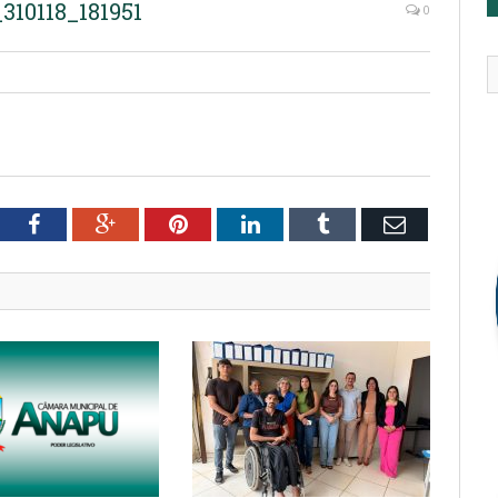
0118_181951
0
tter
Facebook
Google+
Pinterest
LinkedIn
Tumblr
Email