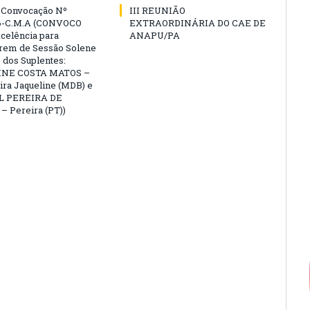
e Convocação Nº
III REUNIÃO
6-C.M.A (CONVOCO
EXTRAORDINÁRIA DO CAE DE
celência para
ANAPU/PA
arem de Sessão Solene
 dos Suplentes:
NE COSTA MATOS –
ra Jaqueline (MDB) e
L PEREIRA DE
 Pereira (PT))