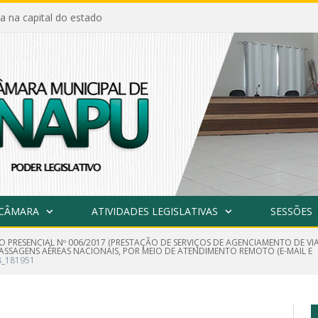
a na capital do estado
 CÂMARA
ATIVIDADES LEGISLATIVAS
SESSÕES
O PRESENCIAL Nº 006/2017 (PRESTAÇÃO DE SERVIÇOS DE AGENCIAMENTO DE V
SAGENS AÉREAS NACIONAIS, POR MEIO DE ATENDIMENTO REMOTO (E-MAIL E
8_181951