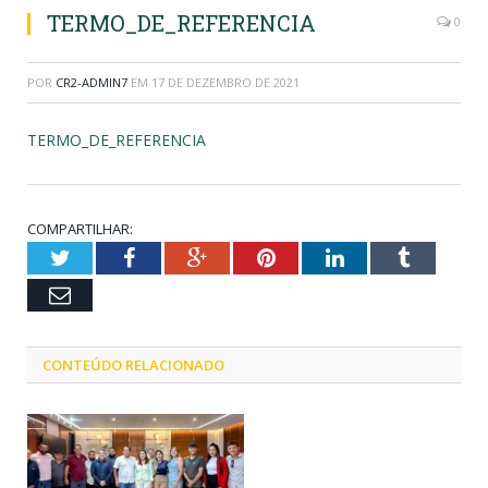
TERMO_DE_REFERENCIA
0
POR
CR2-ADMIN7
EM
17 DE DEZEMBRO DE 2021
TERMO_DE_REFERENCIA
COMPARTILHAR:
Twitter
Facebook
Google+
Pinterest
LinkedIn
Tumblr
Email
CONTEÚDO RELACIONADO