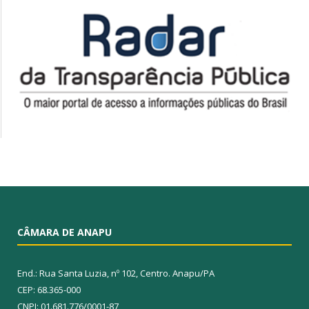
CÂMARA DE ANAPU
End.: Rua Santa Luzia, nº 102, Centro. Anapu/PA
CEP: 68.365-000
CNPJ: 01.681.776/0001-87