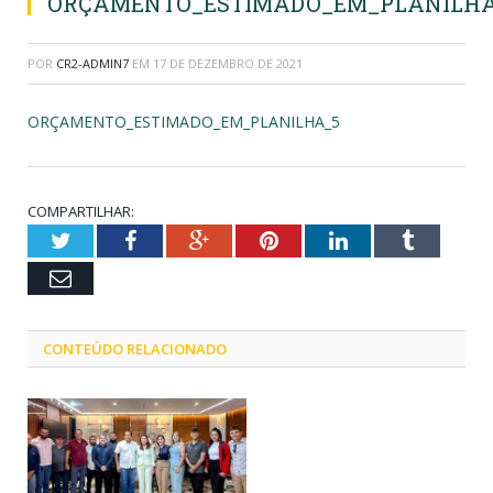
ORÇAMENTO_ESTIMADO_EM_PLANILHA
POR
CR2-ADMIN7
EM
17 DE DEZEMBRO DE 2021
ORÇAMENTO_ESTIMADO_EM_PLANILHA_5
COMPARTILHAR:
Twitter
Facebook
Google+
Pinterest
LinkedIn
Tumblr
Email
CONTEÚDO RELACIONADO