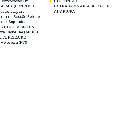
e Convocação Nº
III REUNIÃO
6-C.M.A (CONVOCO
EXTRAORDINÁRIA DO CAE DE
celência para
ANAPU/PA
arem de Sessão Solene
 dos Suplentes:
NE COSTA MATOS –
ra Jaqueline (MDB) e
L PEREIRA DE
 Pereira (PT))