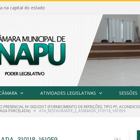
a na capital do estado
 CÂMARA
ATIVIDADES LEGISLATIVAS
SESSÕES
O PRESENCIAL Nº 002/2017 (FORNECIMENTO DE REFEIÇÕES, TIPO PF, ACONDI
»
AGA PARCELADA)
ATA_RESTAURANTE_2_ASSINADA_310118_161059
DA_310118_161059
0