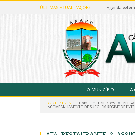
ÚLTIMAS ATUALIZAÇÕES:
Agenda extern
O MUNICÍPIO
A
»
»
VOCÊ ESTÁ EM:
Home
Licitações
PREGÃ
ACOMPANHAMENTO DE SUCO, EM REGIME DE ENTR
ATA_RESTAURANTE_2_ASSINA