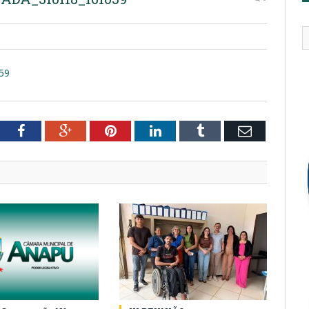
59
tter
Facebook
Google+
Pinterest
LinkedIn
Tumblr
Email