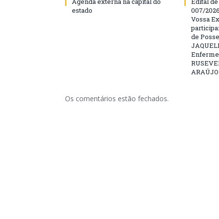
Agenda externa na capital do
Edital d
estado
007/202
Vossa Ex
particip
de Posse
JAQUELI
Enfermei
RUSEVE
ARAÚJO –
Os comentários estão fechados.