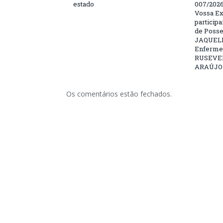
estado
007/202
Vossa Ex
particip
de Posse
JAQUELI
Enfermei
RUSEVE
ARAÚJO –
Os comentários estão fechados.