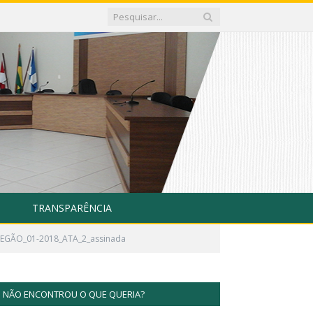
TRANSPARÊNCIA
EGÃO_01-2018_ATA_2_assinada
NÃO ENCONTROU O QUE QUERIA?