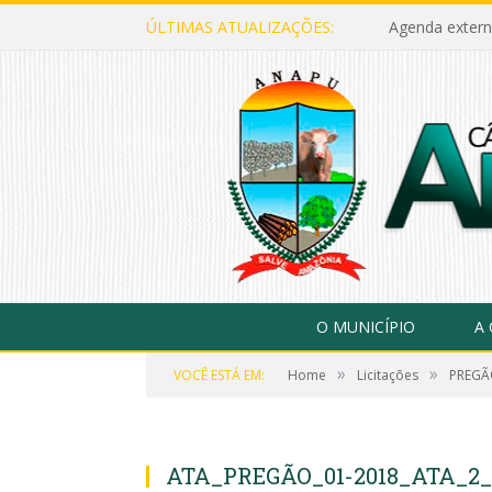
ÚLTIMAS ATUALIZAÇÕES:
Agenda extern
O MUNICÍPIO
A
»
»
VOCÊ ESTÁ EM:
Home
Licitações
PREGÃO
ATA_PREGÃO_01-2018_ATA_2_