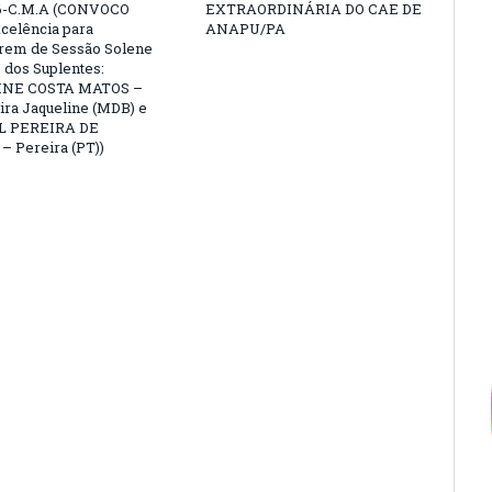
6-C.M.A (CONVOCO
EXTRAORDINÁRIA DO CAE DE
celência para
ANAPU/PA
arem de Sessão Solene
 dos Suplentes:
NE COSTA MATOS –
ra Jaqueline (MDB) e
L PEREIRA DE
 Pereira (PT))