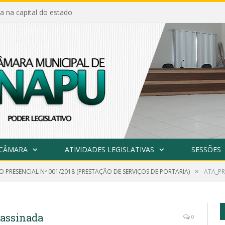
a na capital do estado
 CÂMARA
ATIVIDADES LEGISLATIVAS
SESSÕES
»
 PRESENCIAL Nº 001/2018 (PRESTAÇÃO DE SERVIÇOS DE PORTARIA)
ATA_PR
assinada
0