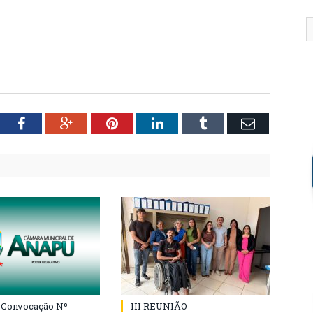
tter
Facebook
Google+
Pinterest
LinkedIn
Tumblr
Email
e Convocação Nº
III REUNIÃO