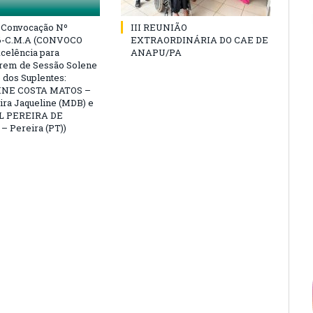
e Convocação Nº
III REUNIÃO
6-C.M.A (CONVOCO
EXTRAORDINÁRIA DO CAE DE
celência para
ANAPU/PA
arem de Sessão Solene
 dos Suplentes:
NE COSTA MATOS –
ra Jaqueline (MDB) e
L PEREIRA DE
 Pereira (PT))