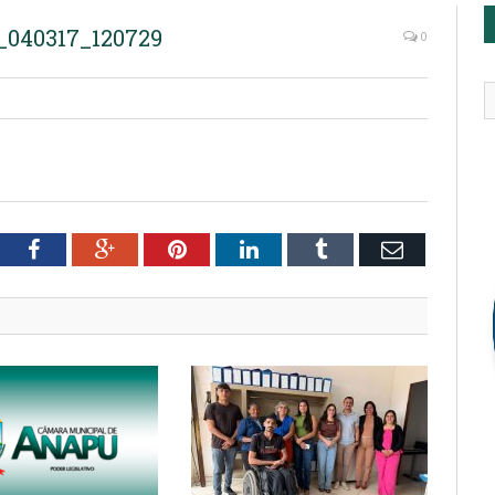
040317_120729
0
tter
Facebook
Google+
Pinterest
LinkedIn
Tumblr
Email