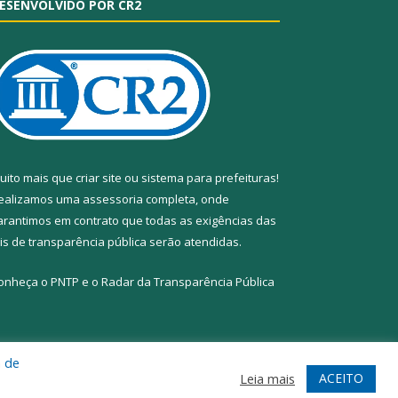
ESENVOLVIDO POR CR2
uito mais que
criar site
ou
sistema para prefeituras
!
ealizamos uma
assessoria
completa, onde
arantimos em contrato que todas as exigências das
eis de transparência pública
serão atendidas.
onheça o
PNTP
e o
Radar da Transparência Pública
a de
te
Acessar Área Administrativa
Acessar Webmail
ACEITO
Leia mais