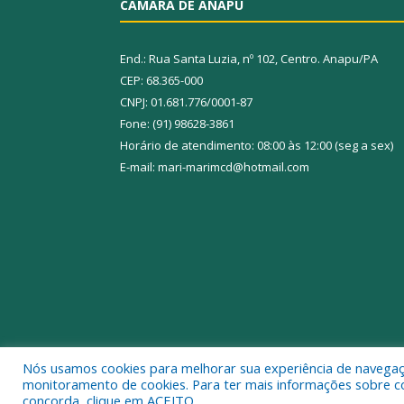
CÂMARA DE ANAPU
End.: Rua Santa Luzia, nº 102, Centro. Anapu/PA
CEP: 68.365-000
CNPJ: 01.681.776/0001-87
Fone: (91) 98628-3861
Horário de atendimento: 08:00 às 12:00 (seg a sex)
E-mail: mari-marimcd@hotmail.com
Nós usamos cookies para melhorar sua experiência de navegação
Todos os direitos reservados a Câmara Municipal 
monitoramento de cookies. Para ter mais informações sobre como
concorda, clique em ACEITO.