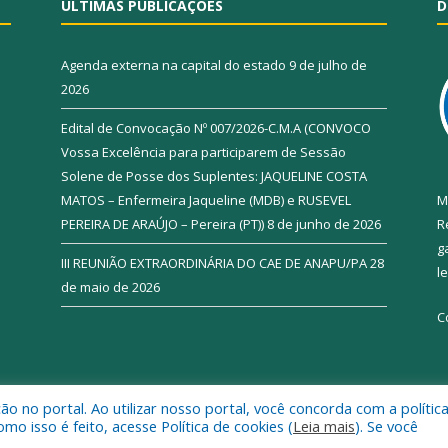
ÚLTIMAS PUBLICAÇÕES
D
Agenda externa na capital do estado
9 de julho de
2026
Edital de Convocação Nº 007/2026-C.M.A (CONVOCO
Vossa Excelência para participarem de Sessão
Solene de Posse dos Suplentes: JAQUELINE COSTA
MATOS – Enfermeira Jaqueline (MDB) e RUSEVEL
M
PEREIRA DE ARAÚJO – Pereira (PT))
8 de junho de 2026
R
g
III REUNIÃO EXTRAORDINÁRIA DO CAE DE ANAPU/PA
28
l
de maio de 2026
C
 no portal. Ao utilizar nosso portal, você concorda com a polític
de Anapu.
Mapa do Si
 isso é feito, acesse Política de cookies (
Leia mais
). Se você