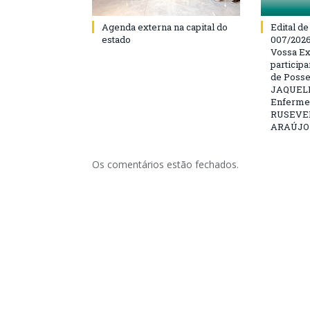
Agenda externa na capital do
Edital d
estado
007/202
Vossa Ex
particip
de Posse
JAQUELI
Enfermei
RUSEVE
ARAÚJO –
Os comentários estão fechados.