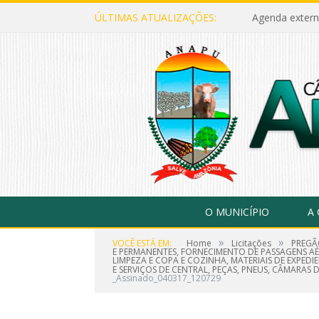
ÚLTIMAS ATUALIZAÇÕES:
Agenda extern
O MUNICÍPIO
A
»
»
VOCÊ ESTÁ EM:
Home
Licitações
PREGÃ
E PERMANENTES, FORNECIMENTO DE PASSAGENS AÉR
LIMPEZA E COPA E COZINHA, MATERIAIS DE EXPE
E SERVIÇOS DE CENTRAL, PEÇAS, PNEUS, CÂMARAS
_Assinado_040317_120729