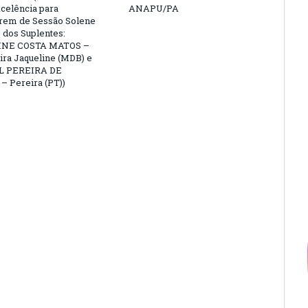
celência para
ANAPU/PA
arem de Sessão Solene
 dos Suplentes:
NE COSTA MATOS –
ra Jaqueline (MDB) e
L PEREIRA DE
 Pereira (PT))