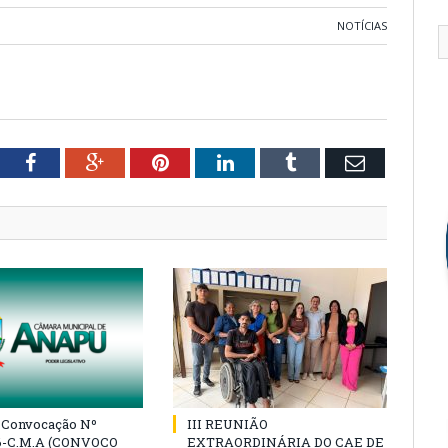
NOTÍCIAS
tter
Facebook
Google+
Pinterest
LinkedIn
Tumblr
Email
e Convocação Nº
III REUNIÃO
6-C.M.A (CONVOCO
EXTRAORDINÁRIA DO CAE DE