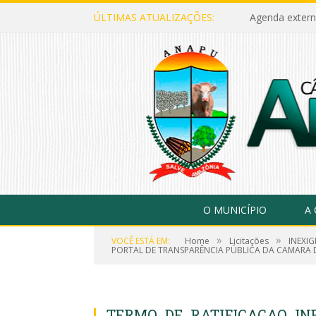
ÚLTIMAS ATUALIZAÇÕES:
Agenda extern
O MUNICÍPIO
A
»
»
VOCÊ ESTÁ EM:
Home
Licitações
INEXI
PORTAL DE TRANSPARÊNCIA PÚBLICA DA CAMARA 
TERMO_DE_RATIFICACAO_INE