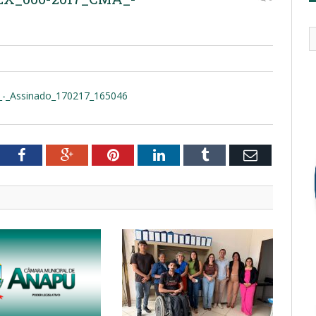
_Assinado_170217_165046
tter
Facebook
Google+
Pinterest
LinkedIn
Tumblr
Email