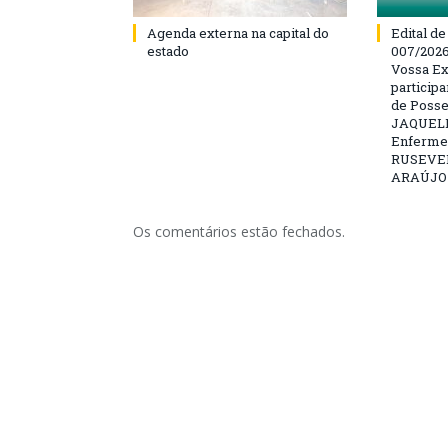
Agenda externa na capital do
Edital d
estado
007/202
Vossa Ex
particip
de Posse
JAQUELI
Enfermei
RUSEVE
ARAÚJO –
Os comentários estão fechados.