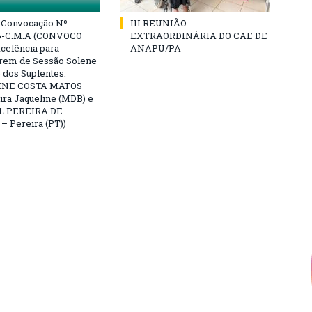
e Convocação Nº
III REUNIÃO
6-C.M.A (CONVOCO
EXTRAORDINÁRIA DO CAE DE
celência para
ANAPU/PA
arem de Sessão Solene
 dos Suplentes:
NE COSTA MATOS –
ra Jaqueline (MDB) e
L PEREIRA DE
 Pereira (PT))