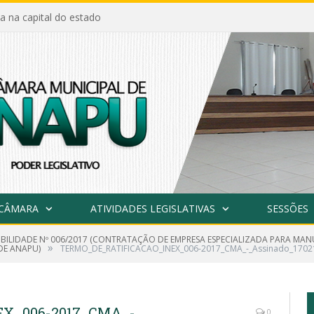
a na capital do estado
 CÂMARA
ATIVIDADES LEGISLATIVAS
SESSÕES
GIBILIDADE Nº 006/2017 (CONTRATAÇÃO DE EMPRESA ESPECIALIZADA PARA M
»
DE ANAPU)
TERMO_DE_RATIFICACAO_INEX_006-2017_CMA_-_Assinado_1702
X_006-2017_CMA_-
0