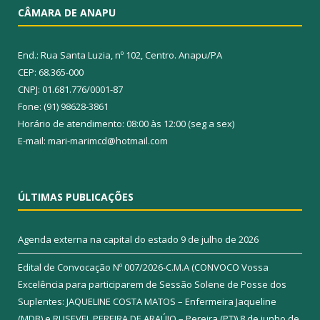
CÂMARA DE ANAPU
End.: Rua Santa Luzia, nº 102, Centro. Anapu/PA
CEP: 68.365-000
CNPJ: 01.681.776/0001-87
Fone: (91) 98628-3861
Horário de atendimento: 08:00 às 12:00 (seg a sex)
E-mail: mari-marimcd@hotmail.com
ÚLTIMAS PUBLICAÇÕES
Agenda externa na capital do estado
9 de julho de 2026
Edital de Convocação Nº 007/2026-C.M.A (CONVOCO Vossa
Excelência para participarem de Sessão Solene de Posse dos
Suplentes: JAQUELINE COSTA MATOS – Enfermeira Jaqueline
(MDB) e RUSEVEL PEREIRA DE ARAÚJO – Pereira (PT))
8 de junho de