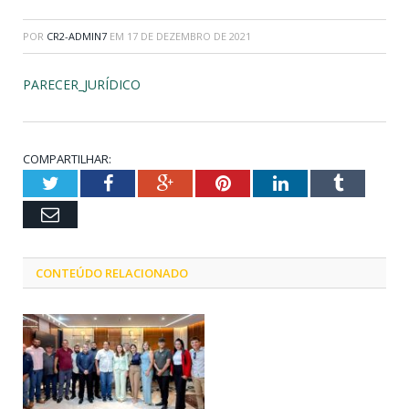
POR
CR2-ADMIN7
EM
17 DE DEZEMBRO DE 2021
PARECER_JURÍDICO
COMPARTILHAR:
Twitter
Facebook
Google+
Pinterest
LinkedIn
Tumblr
Email
CONTEÚDO RELACIONADO