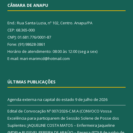
CÂMARA DE ANAPU
End.: Rua Santa Luzia, nº 102, Centro. Anapu/PA
CEP: 68.365-000
CNPJ: 01.681.776/0001-87
Fone: (91) 98628-3861
Horário de atendimento: 08:00 às 12:00 (seg a sex)
E-mail: mari-marimcd@hotmail.com
ÚLTIMAS PUBLICAÇÕES
Agenda externa na capital do estado
9 de julho de 2026
Edital de Convocação Nº 007/2026-C.M.A (CONVOCO Vossa
Excelência para participarem de Sessão Solene de Posse dos
Suplentes: JAQUELINE COSTA MATOS – Enfermeira Jaqueline
(MDB) e RUSEVEL PEREIRA DE ARAÚJO – Pereira (PT))
8 de junho de