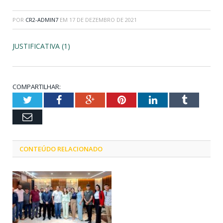
POR
CR2-ADMIN7
EM
17 DE DEZEMBRO DE 2021
JUSTIFICATIVA (1)
COMPARTILHAR:
Twitter
Facebook
Google+
Pinterest
LinkedIn
Tumblr
Email
CONTEÚDO RELACIONADO