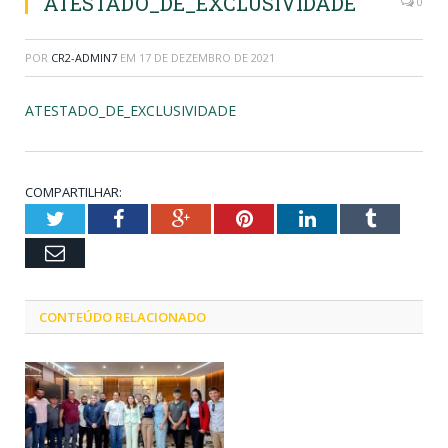
ATESTADO_DE_EXCLUSIVIDADE
0
POR
CR2-ADMIN7
EM
17 DE DEZEMBRO DE 2021
ATESTADO_DE_EXCLUSIVIDADE
COMPARTILHAR:
Twitter
Facebook
Google+
Pinterest
LinkedIn
Tumblr
Email
CONTEÚDO RELACIONADO