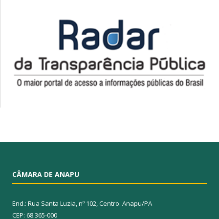
CÂMARA DE ANAPU
End.: Rua Santa Luzia, nº 102, Centro. Anapu/PA
CEP: 68.365-000