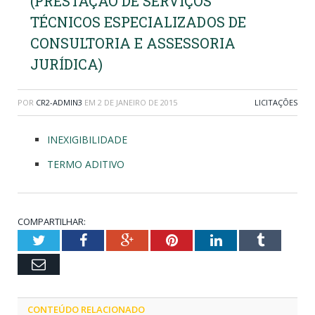
(PRESTAÇÃO DE SERVIÇOS
TÉCNICOS ESPECIALIZADOS DE
CONSULTORIA E ASSESSORIA
JURÍDICA)
POR
CR2-ADMIN3
EM
2 DE JANEIRO DE 2015
LICITAÇÕES
INEXIGIBILIDADE
TERMO ADITIVO
COMPARTILHAR:
Twitter
Facebook
Google+
Pinterest
LinkedIn
Tumblr
Email
CONTEÚDO RELACIONADO