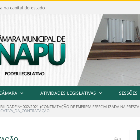
a na capital do estado
 CÂMARA
ATIVIDADES LEGISLATIVAS
SESSÕES
GIBILIDADE Nº 002/2021 (CONTRATAÇÃO DE EMPRESA ESPECIALIZADA NA PREST
FICATIVA_DA_CONTRATAÇÃO
TAÇÃO
0