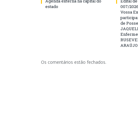
Agenda externa na capital do
Edital d
estado
007/202
Vossa Ex
particip
de Posse
JAQUELI
Enfermei
RUSEVE
ARAÚJO –
Os comentários estão fechados.