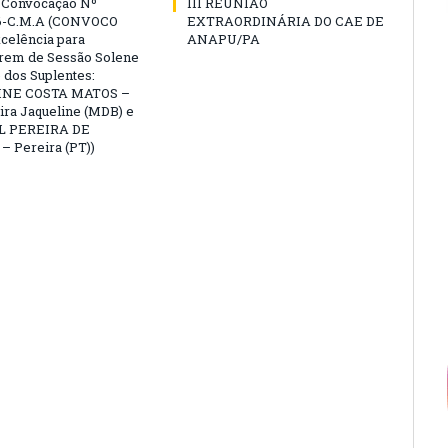
e Convocação Nº
III REUNIÃO
6-C.M.A (CONVOCO
EXTRAORDINÁRIA DO CAE DE
celência para
ANAPU/PA
arem de Sessão Solene
 dos Suplentes:
NE COSTA MATOS –
ra Jaqueline (MDB) e
L PEREIRA DE
 Pereira (PT))