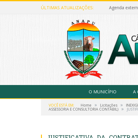
ÚLTIMAS ATUALIZAÇÕES:
Agenda extern
O MUNICÍPIO
A
»
»
VOCÊ ESTÁ EM:
Home
Licitações
INEXI
»
ASSESSORIA E CONSULTORIA CONTÁBIL)
JUSTI
JUSTIFICATIVA_DA_CONTRA