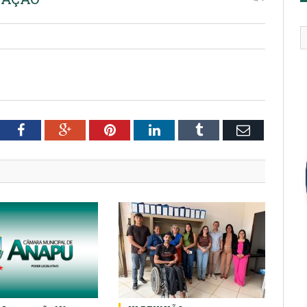
tter
Facebook
Google+
Pinterest
LinkedIn
Tumblr
Email