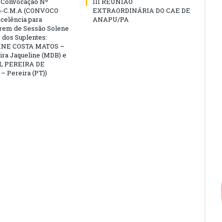
e Convocação Nº
III REUNIÃO
6-C.M.A (CONVOCO
EXTRAORDINÁRIA DO CAE DE
celência para
ANAPU/PA
arem de Sessão Solene
 dos Suplentes:
NE COSTA MATOS –
ra Jaqueline (MDB) e
L PEREIRA DE
 Pereira (PT))