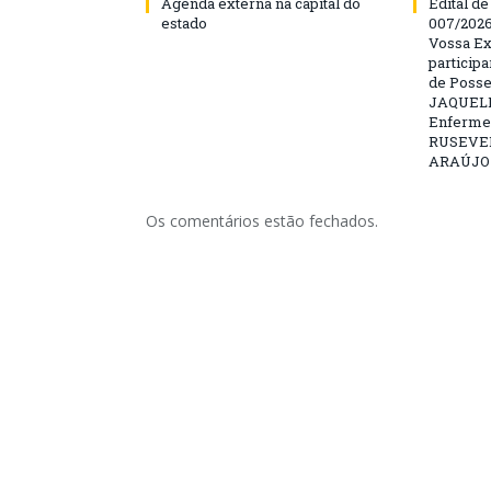
Agenda externa na capital do
Edital d
estado
007/202
Vossa Ex
particip
de Posse
JAQUELI
Enfermei
RUSEVE
ARAÚJO –
Os comentários estão fechados.