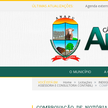
ÚLTIMAS ATUALIZAÇÕES:
Agenda extern
O MUNICÍPIO
A
»
»
VOCÊ ESTÁ EM:
Home
Licitações
INEXI
»
ASSESSORIA E CONSULTORIA CONTÁBIL)
COMP
COMPROVAÇÃO_DE_NOTÓRIA