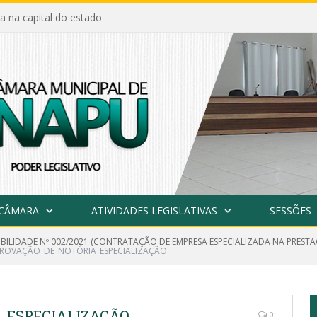
a na capital do estado
 CÂMARA
ATIVIDADES LEGISLATIVAS
SESSÕES
GIBILIDADE Nº 002/2021 (CONTRATAÇÃO DE EMPRESA ESPECIALIZADA NA PREST
ROVAÇÃO_DE_NOTÓRIA_ESPECIALIZAÇÃO
_ESPECIALIZAÇÃO
0