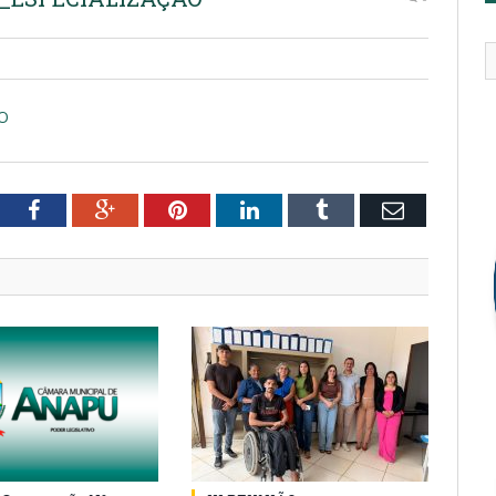
O
tter
Facebook
Google+
Pinterest
LinkedIn
Tumblr
Email