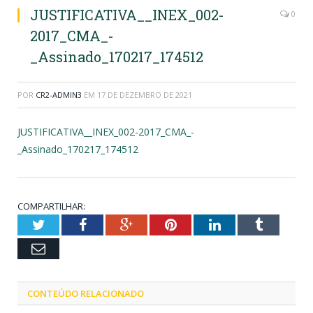
JUSTIFICATIVA__INEX_002-
0
2017_CMA_-
_Assinado_170217_174512
POR
CR2-ADMIN3
EM
17 DE DEZEMBRO DE 2021
JUSTIFICATIVA__INEX_002-2017_CMA_-
_Assinado_170217_174512
COMPARTILHAR:
Twitter
Facebook
Google+
Pinterest
LinkedIn
Tumblr
Email
CONTEÚDO RELACIONADO