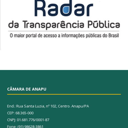
CÂMARA DE ANAPU
End.: Rua Santa Luzia, nº 102, Centro. Anapu/PA
CEP: 68.365-000
CNPJ: 01.681.776/0001-87
Fone: (91) 98628-3861