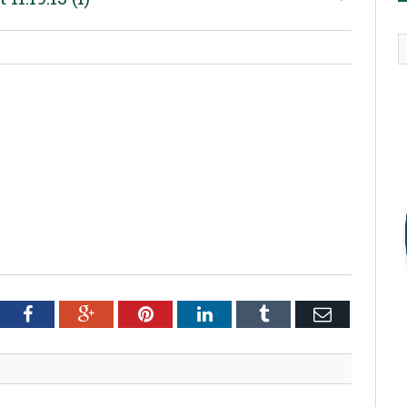
tter
Facebook
Google+
Pinterest
LinkedIn
Tumblr
Email