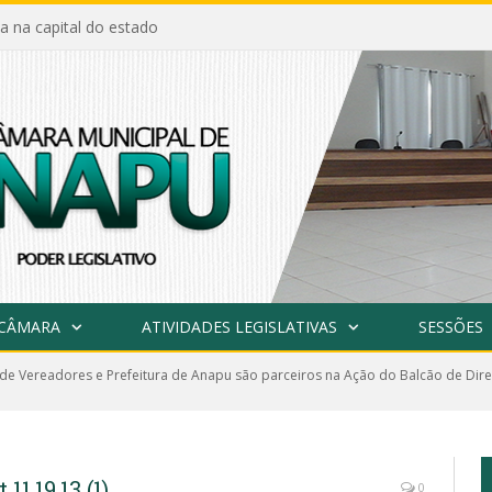
a na capital do estado
 CÂMARA
ATIVIDADES LEGISLATIVAS
SESSÕES
e Vereadores e Prefeitura de Anapu são parceiros na Ação do Balcão de Direi
1.19.13 (1)
0