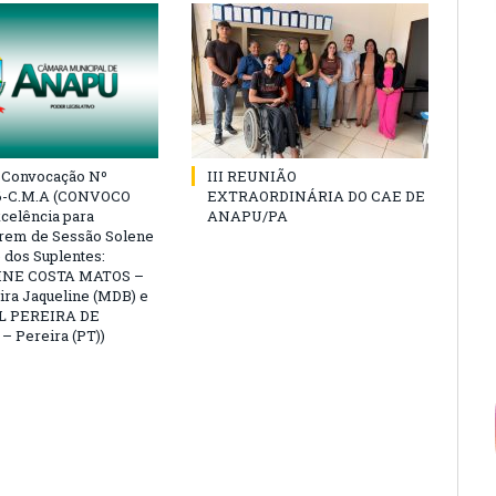
e Convocação Nº
III REUNIÃO
6-C.M.A (CONVOCO
EXTRAORDINÁRIA DO CAE DE
celência para
ANAPU/PA
arem de Sessão Solene
 dos Suplentes:
NE COSTA MATOS –
ra Jaqueline (MDB) e
L PEREIRA DE
 Pereira (PT))