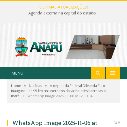
ÚLTIMAS ATUALIZAÇÕES:
Agenda externa na capital do estado
MENU
»
»
Home
Notícias
A deputada Federal Dilvanda Faro
inaugurou os 95 km recuperados da vicinal três barracas a
»
maré
WhatsApp Image 2025-11-06 at 12.30.04
WhatsApp Image 2025-11-06 at
0