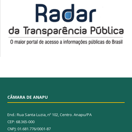
CÂMARA DE ANAPU
End.: Rua Santa Luzia, nº 102, Centro. Anapu/PA
CEP: 68.365-000
CNPJ: 01.681.776/0001-87