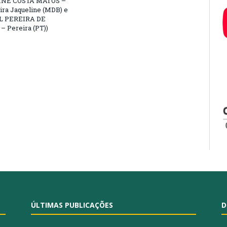
NE COSTA MATOS –
ra Jaqueline (MDB) e
L PEREIRA DE
 Pereira (PT))
ÚLTIMAS PUBLICAÇÕES
D