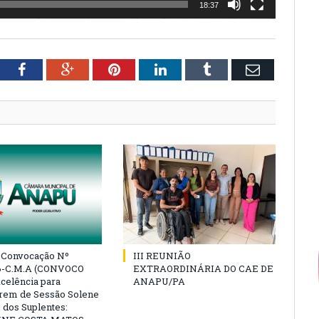
18:37
tter
Facebook
Google+
Pinterest
LinkedIn
Tumblr
Email
e Convocação Nº
III REUNIÃO
6-C.M.A (CONVOCO
EXTRAORDINÁRIA DO CAE DE
celência para
ANAPU/PA
arem de Sessão Solene
 dos Suplentes: