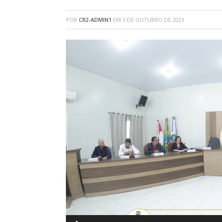
POR
CR2-ADMIN1
EM
5 DE OUTUBRO DE 2023
Tocador
de
vídeo