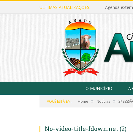
ÚLTIMAS ATUALIZAÇÕES:
Agenda extern
O MUNICÍPIO
A
»
»
VOCÊ ESTÁ EM:
Home
Notícias
3ª SESS
No-video-title-fdown.net (2)