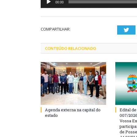
00:00
COMPARTILHAR:
Twi
CONTEÚDO RELACIONADO
Agenda externa na capital do
Edital d
estado
007/202
Vossa Ex
particip
de Posse