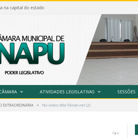
a na capital do estado
 CÂMARA
ATIVIDADES LEGISLATIVAS
SESSÕES
»
ÃO EXTRAORDINÁRIA
No-video-title-fdown.net (2)
0