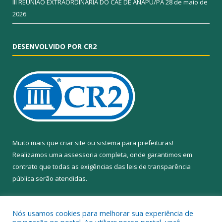
III REUNIÃO EXTRAORDINÁRIA DO CAE DE ANAPU/PA
28 de maio de
2026
DESENVOLVIDO POR CR2
Muito mais que
criar site
ou
sistema para prefeituras
!
Realizamos uma
assessoria
completa, onde garantimos em
contrato que todas as exigências das
leis de transparência
pública
serão atendidas.
Conheça o
PNTP
e o
Radar da Transparência Pública
Nós usamos cookies para melhorar sua experiência de