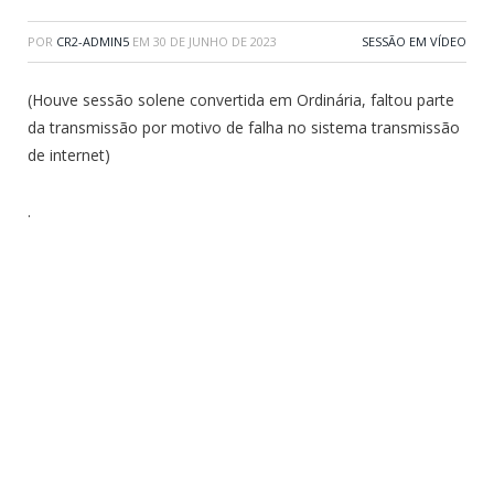
POR
CR2-ADMIN5
EM
30 DE JUNHO DE 2023
SESSÃO EM VÍDEO
(Houve sessão solene convertida em Ordinária, faltou parte
da transmissão por motivo de falha no sistema transmissão
de internet)
.