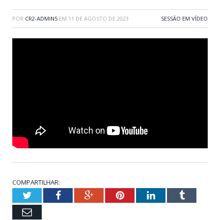
POR
CR2-ADMIN5
EM
11 DE AGOSTO DE 2023
SESSÃO EM VÍDEO
COMPARTILHAR:
Twitter
Facebook
Google+
Pinterest
LinkedIn
Tumblr
Email