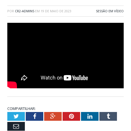
POR
CR2-ADMIN5
EM
19 DE MAIO DE 2023
SESSÃO EM VÍDEO
COMPARTILHAR:
Twitter
Facebook
Google+
Pinterest
LinkedIn
Tumblr
Email