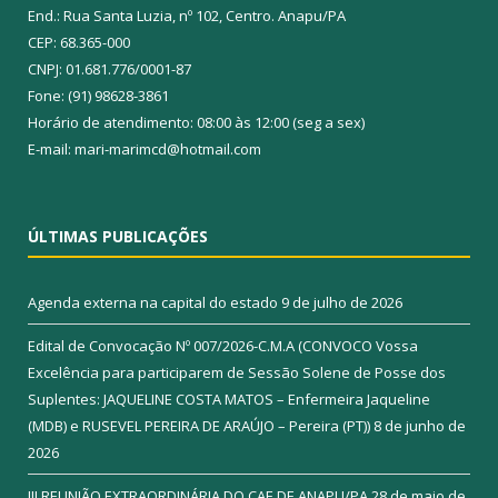
End.: Rua Santa Luzia, nº 102, Centro. Anapu/PA
CEP: 68.365-000
CNPJ: 01.681.776/0001-87
Fone: (91) 98628-3861
Horário de atendimento: 08:00 às 12:00 (seg a sex)
E-mail: mari-marimcd@hotmail.com
ÚLTIMAS PUBLICAÇÕES
Agenda externa na capital do estado
9 de julho de 2026
Edital de Convocação Nº 007/2026-C.M.A (CONVOCO Vossa
Excelência para participarem de Sessão Solene de Posse dos
Suplentes: JAQUELINE COSTA MATOS – Enfermeira Jaqueline
(MDB) e RUSEVEL PEREIRA DE ARAÚJO – Pereira (PT))
8 de junho de
2026
III REUNIÃO EXTRAORDINÁRIA DO CAE DE ANAPU/PA
28 de maio de