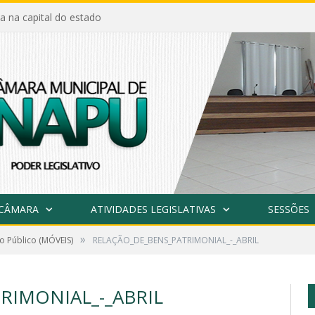
a na capital do estado
 CÂMARA
ATIVIDADES LEGISLATIVAS
SESSÕES
»
o Público (MÓVEIS)
RELAÇÃO_DE_BENS_PATRIMONIAL_-_ABRIL
RIMONIAL_-_ABRIL