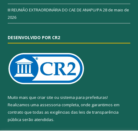
III REUNIÃO EXTRAORDINÁRIA DO CAE DE ANAPU/PA
28 de maio de
2026
DESENVOLVIDO POR CR2
Muito mais que
criar site
ou
sistema para prefeituras
!
Realizamos uma
assessoria
completa, onde garantimos em
contrato que todas as exigências das
leis de transparência
pública
serão atendidas.
Conheça o
PNTP
e o
Radar da Transparência Pública