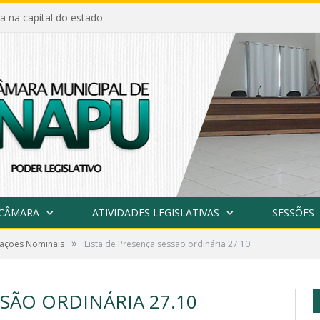
a na capital do estado
 CÂMARA
ATIVIDADES LEGISLATIVAS
SESSÕES
»
tações Nominais
Lista de Presença sessão ordinária 27.10
SSÃO ORDINÁRIA 27.10