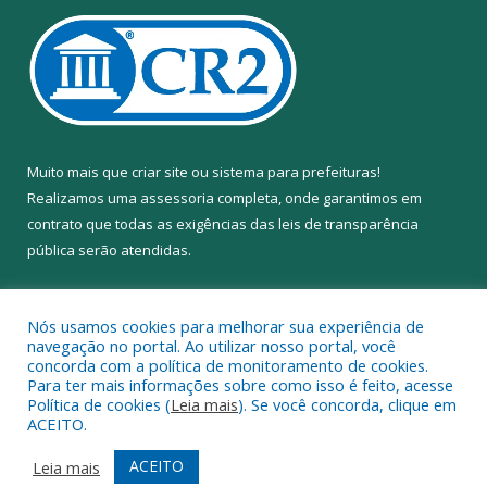
Muito mais que
criar site
ou
sistema para prefeituras
!
Realizamos uma
assessoria
completa, onde garantimos em
contrato que todas as exigências das
leis de transparência
pública
serão atendidas.
Conheça o
PNTP
e o
Radar da Transparência Pública
Nós usamos cookies para melhorar sua experiência de
navegação no portal. Ao utilizar nosso portal, você
concorda com a política de monitoramento de cookies.
Para ter mais informações sobre como isso é feito, acesse
Política de cookies (
Leia mais
). Se você concorda, clique em
Todos os direitos reservados a Câmara Municipal de Anapu.
ACEITO.
Mapa do Site
Acessar Área Administrativa
ACEITO
Leia mais
Acessar Webmail