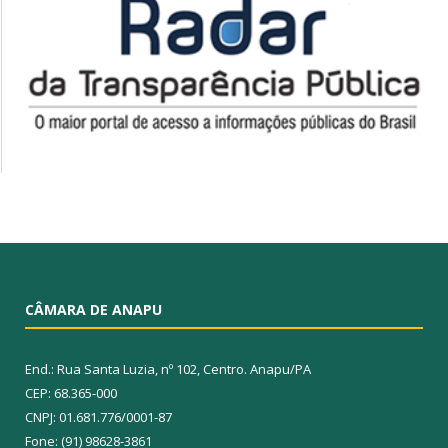
CÂMARA DE ANAPU
End.: Rua Santa Luzia, nº 102, Centro. Anapu/PA
CEP: 68.365-000
CNPJ: 01.681.776/0001-87
Fone: (91) 98628-3861