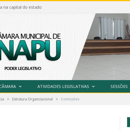
a na capital do estado
 CÂMARA
ATIVIDADES LEGISLATIVAS
SESSÕES
»
»
cia
Estrutura Organizacional
Comissões