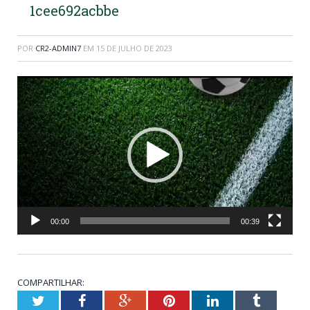
1cee692acbbe
POR
CR2-ADMIN7
EM
15 DE JULHO DE 2023
Tocador
de
vídeo
00:00
00:39
COMPARTILHAR:
Twitter
Facebook
Google+
Pinterest
LinkedIn
Tumblr