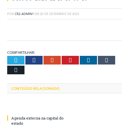
POR
CR2-ADMIN1
EM
20 DE DEZEMBRO DE 2023
COMPARTILHAR:
Twitter
Facebook
Google+
Pinterest
LinkedIn
Tumblr
Email
CONTEÚDO RELACIONADO
Agenda externa na capital do
estado