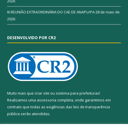
2026
III REUNIÃO EXTRAORDINÁRIA DO CAE DE ANAPU/PA
28 de maio de
2026
DESENVOLVIDO POR CR2
Muito mais que
criar site
ou
sistema para prefeituras
!
Realizamos uma
assessoria
completa, onde garantimos em
contrato que todas as exigências das
leis de transparência
pública
serão atendidas.
Conheça o
PNTP
e o
Radar da Transparência Pública