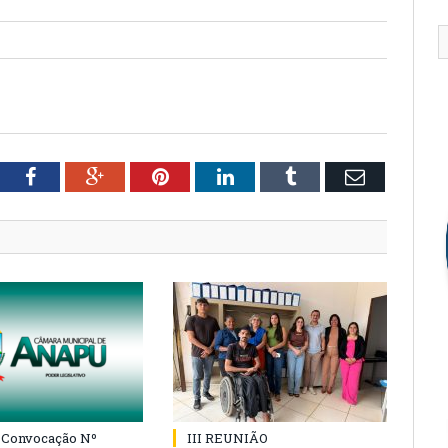
tter
Facebook
Google+
Pinterest
LinkedIn
Tumblr
Email
e Convocação Nº
III REUNIÃO