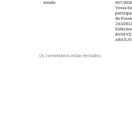
estado
007/202
Vossa Ex
particip
de Posse
JAQUELI
Enfermei
RUSEVE
ARAÚJO –
Os comentários estão fechados.