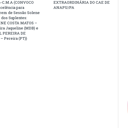
6-C.M.A (CONVOCO
EXTRAORDINÁRIA DO CAE DE
celência para
ANAPU/PA
arem de Sessão Solene
 dos Suplentes:
NE COSTA MATOS –
ra Jaqueline (MDB) e
L PEREIRA DE
 Pereira (PT))