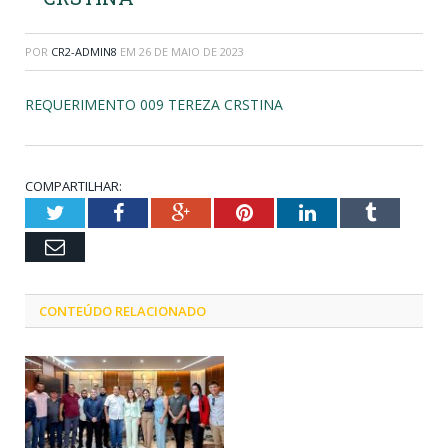
POR
CR2-ADMIN8
EM
26 DE MAIO DE 2023
REQUERIMENTO 009 TEREZA CRSTINA
COMPARTILHAR:
Twitter
Facebook
Google+
Pinterest
LinkedIn
Tumblr
Email
CONTEÚDO RELACIONADO