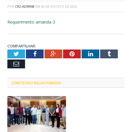
POR
CR2-ADMIN8
EM
30 DE AGOSTO DE 2022
Requerimento amanda-3
COMPARTILHAR:
Twitter
Facebook
Google+
Pinterest
LinkedIn
Tumblr
Email
CONTEÚDO RELACIONADO