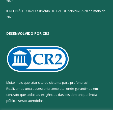
2026
III REUNIÃO EXTRAORDINÁRIA DO CAE DE ANAPU/PA
28 de maio de
2026
DESENVOLVIDO POR CR2
Muito mais que
criar site
ou
sistema para prefeituras
!
Realizamos uma
assessoria
completa, onde garantimos em
contrato que todas as exigências das
leis de transparência
pública
serão atendidas.
Conheça o
PNTP
e o
Radar da Transparência Pública