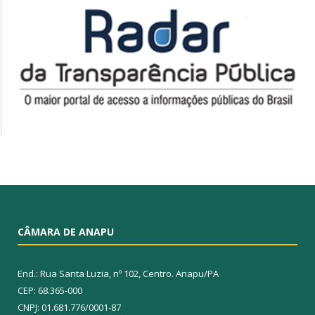
CÂMARA DE ANAPU
End.: Rua Santa Luzia, nº 102, Centro. Anapu/PA
CEP: 68.365-000
CNPJ: 01.681.776/0001-87