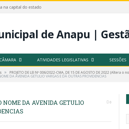
a na capital do estado
 CÂMARA
ATIVIDADES LEGISLATIVAS
SESSÕES
»
s
PROJETO DE LEI Nº 006/2022-CMA, DE 15 DE AGOSTO DE 2022 (Altera o no
 NOME DA AVENIDA GETULIO VARGAS E DÁ OUTRAS PROVIDENCIAS
 O NOME DA AVENIDA GETULIO
0
DENCIAS