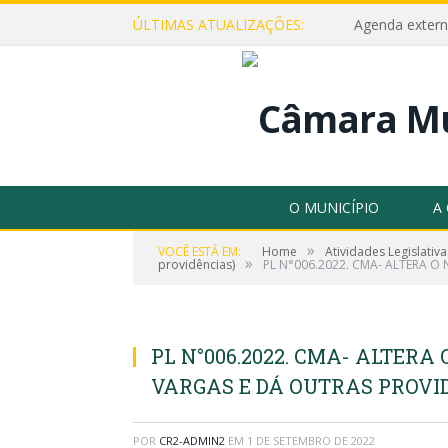
ÚLTIMAS ATUALIZAÇÕES:
Agenda extern
O MUNICÍPIO
A
»
VOCÊ ESTÁ EM:
Home
Atividades Legislativa
»
providências)
PL N°006.2022. CMA- ALTERA O
PL N°006.2022. CMA- ALTERA
VARGAS E DÁ OUTRAS PROVI
POR
CR2-ADMIN2
EM
1 DE SETEMBRO DE 2022