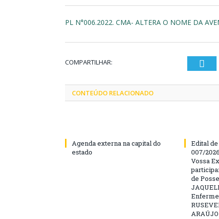
PL N°006.2022. CMA- ALTERA O NOME DA AVE
COMPARTILHAR:
Twi
CONTEÚDO RELACIONADO
Agenda externa na capital do
Edital d
estado
007/202
Vossa Ex
particip
de Posse
JAQUELI
Enfermei
RUSEVE
ARAÚJO –