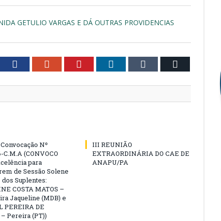
NIDA GETULIO VARGAS E DÁ OUTRAS PROVIDENCIAS
tter
Facebook
Google+
Pinterest
LinkedIn
Tumblr
Email
e Convocação Nº
III REUNIÃO
6-C.M.A (CONVOCO
EXTRAORDINÁRIA DO CAE DE
celência para
ANAPU/PA
arem de Sessão Solene
 dos Suplentes:
NE COSTA MATOS –
ra Jaqueline (MDB) e
L PEREIRA DE
 Pereira (PT))