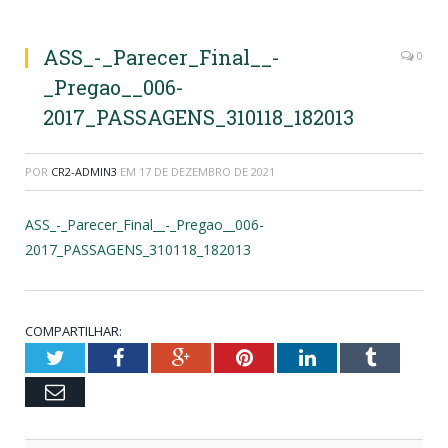
ASS_-_Parecer_Final__-
0
_Pregao__006-
2017_PASSAGENS_310118_182013
POR
CR2-ADMIN3
EM
17 DE DEZEMBRO DE 2021
ASS_-_Parecer_Final__-_Pregao__006-
2017_PASSAGENS_310118_182013
COMPARTILHAR:
Twitter
Facebook
Google+
Pinterest
LinkedIn
Tumblr
Email