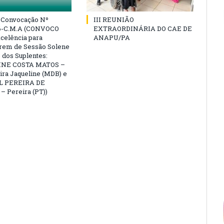
e Convocação Nº
III REUNIÃO
6-C.M.A (CONVOCO
EXTRAORDINÁRIA DO CAE DE
celência para
ANAPU/PA
arem de Sessão Solene
 dos Suplentes:
NE COSTA MATOS –
ra Jaqueline (MDB) e
L PEREIRA DE
 Pereira (PT))