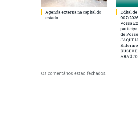
Agenda externa na capital do
Edital d
estado
007/202
Vossa Ex
particip
de Posse
JAQUELI
Enfermei
RUSEVE
ARAÚJO –
Os comentários estão fechados.