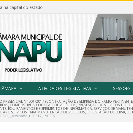
a na capital do estado
 CÂMARA
ATIVIDADES LEGISLATIVAS
SESSÕES
O PRESENCIAL Nº 001/2017 (CONTRATAÇÃO DE EMPRESA DO RAMO PERTINENT
EAS, COMBUSTÍVEIS, LOCAÇÃO DE VEÍCULOS, PRESTAÇÃO DE SERVIÇOS TERCEIR
DIENTE, EQUIPAMENTOS E SUPRIMENTOS DE INFORMÁTICA, SERVIÇOS DE MANU
DE AR E SERVIÇOS PARA MANUTENÇÃO DE VEÍCULOS, E PRESTAÇÃO DE SERVIÇOS 
GAO_-_Assinado_010317_150207