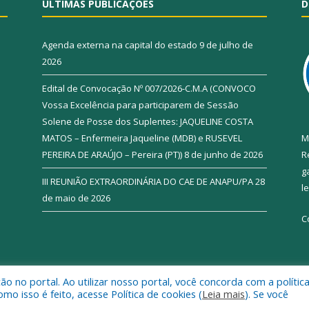
ÚLTIMAS PUBLICAÇÕES
D
Agenda externa na capital do estado
9 de julho de
2026
Edital de Convocação Nº 007/2026-C.M.A (CONVOCO
Vossa Excelência para participarem de Sessão
Solene de Posse dos Suplentes: JAQUELINE COSTA
MATOS – Enfermeira Jaqueline (MDB) e RUSEVEL
M
PEREIRA DE ARAÚJO – Pereira (PT))
8 de junho de 2026
R
g
III REUNIÃO EXTRAORDINÁRIA DO CAE DE ANAPU/PA
28
l
de maio de 2026
C
 no portal. Ao utilizar nosso portal, você concorda com a polític
de Anapu.
Mapa do Si
 isso é feito, acesse Política de cookies (
Leia mais
). Se você