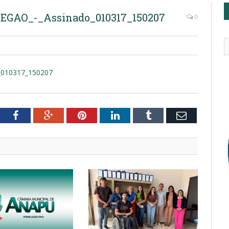
GAO_-_Assinado_010317_150207
0
010317_150207
tter
Facebook
Google+
Pinterest
LinkedIn
Tumblr
Email