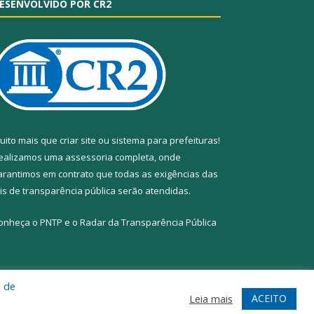
ESENVOLVIDO POR CR2
uito mais que
criar site
ou
sistema para prefeituras
!
ealizamos uma
assessoria
completa, onde
arantimos em contrato que todas as exigências das
eis de transparência pública
serão atendidas.
onheça o
PNTP
e o
Radar da Transparência Pública
a de
te
Acessar Área Administrativa
Acessar Webmail
ACEITO
Leia mais