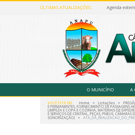
ÚLTIMAS ATUALIZAÇÕES:
Agenda extern
O MUNICÍPIO
A
»
»
VOCÊ ESTÁ EM:
Home
Licitações
PREGÃ
E PERMANENTES, FORNECIMENTO DE PASSAGENS AÉR
LIMPEZA E COPA E COZINHA, MATERIAIS DE EXPE
E SERVIÇOS DE CENTRAL, PEÇAS, PNEUS, CÂMARAS 
»
SONORIZAÇÃO)
ATA_DA_REALIZACAO_DO_PRE