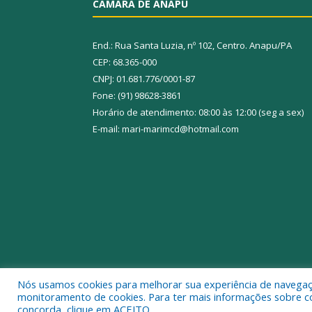
CÂMARA DE ANAPU
End.: Rua Santa Luzia, nº 102, Centro. Anapu/PA
CEP: 68.365-000
CNPJ: 01.681.776/0001-87
Fone: (91) 98628-3861
Horário de atendimento: 08:00 às 12:00 (seg a sex)
E-mail: mari-marimcd@hotmail.com
Nós usamos cookies para melhorar sua experiência de navegação
Todos os direitos reservados a Câmara Municipal 
monitoramento de cookies. Para ter mais informações sobre como
concorda, clique em ACEITO.