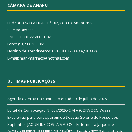
CÂMARA DE ANAPU
End.: Rua Santa Luzia, nº 102, Centro. Anapu/PA
CEP: 68.365-000
CNPJ: 01.681.776/0001-87
Fone: (91) 98628-3861
Horário de atendimento: 08:00 às 12:00 (seg a sex)
E-mail: mari-marimcd@hotmail.com
ÚLTIMAS PUBLICAÇÕES
Agenda externa na capital do estado
9 de julho de 2026
Edital de Convocação Nº 007/2026-C.M.A (CONVOCO Vossa
Excelência para participarem de Sessão Solene de Posse dos
Suplentes: JAQUELINE COSTA MATOS – Enfermeira Jaqueline
(MDB) e RUSEVEL PEREIRA DE ARAÚJO – Pereira (PT))
8 de junho de