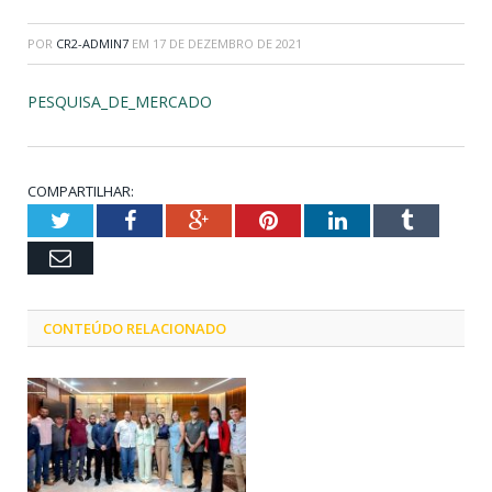
POR
CR2-ADMIN7
EM
17 DE DEZEMBRO DE 2021
PESQUISA_DE_MERCADO
COMPARTILHAR:
Twitter
Facebook
Google+
Pinterest
LinkedIn
Tumblr
Email
CONTEÚDO RELACIONADO