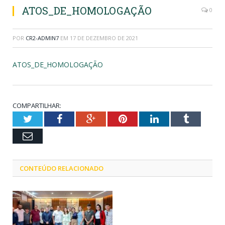
ATOS_DE_HOMOLOGAÇÃO
0
POR
CR2-ADMIN7
EM
17 DE DEZEMBRO DE 2021
ATOS_DE_HOMOLOGAÇÃO
COMPARTILHAR:
Twitter
Facebook
Google+
Pinterest
LinkedIn
Tumblr
Email
CONTEÚDO RELACIONADO