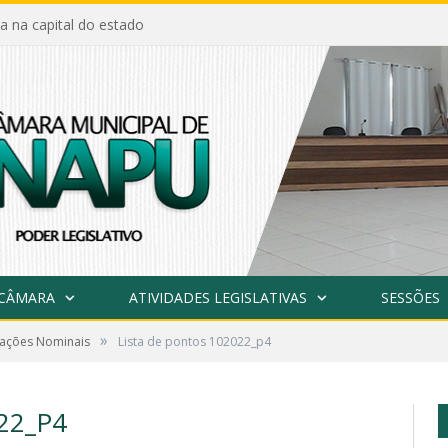
a na capital do estado
 CÂMARA
ATIVIDADES LEGISLATIVAS
SESSÕES
»
tações Nominais
Lista de pontos 102022_p4
22_P4