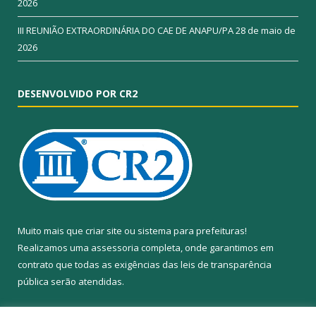
2026
III REUNIÃO EXTRAORDINÁRIA DO CAE DE ANAPU/PA
28 de maio de
2026
DESENVOLVIDO POR CR2
Muito mais que
criar site
ou
sistema para prefeituras
!
Realizamos uma
assessoria
completa, onde garantimos em
contrato que todas as exigências das
leis de transparência
pública
serão atendidas.
Conheça o
PNTP
e o
Radar da Transparência Pública