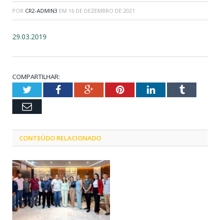
POR
CR2-ADMIN3
EM
16 DE DEZEMBRO DE 2021
29.03.2019
COMPARTILHAR:
Twitter
Facebook
Google+
Pinterest
LinkedIn
Tumblr
Email
CONTEÚDO RELACIONADO