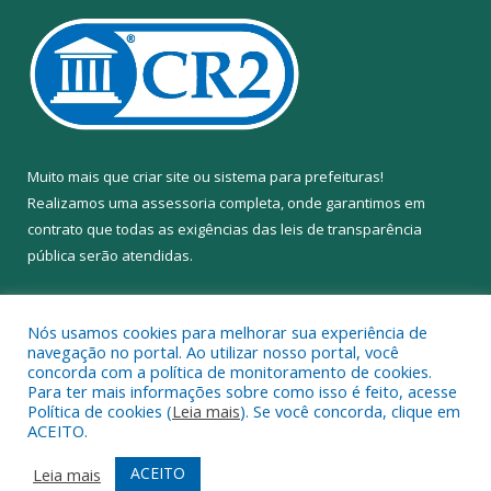
Muito mais que
criar site
ou
sistema para prefeituras
!
Realizamos uma
assessoria
completa, onde garantimos em
contrato que todas as exigências das
leis de transparência
pública
serão atendidas.
Conheça o
PNTP
e o
Radar da Transparência Pública
Nós usamos cookies para melhorar sua experiência de
navegação no portal. Ao utilizar nosso portal, você
concorda com a política de monitoramento de cookies.
Para ter mais informações sobre como isso é feito, acesse
Política de cookies (
Leia mais
). Se você concorda, clique em
Todos os direitos reservados a Câmara Municipal de Anapu.
ACEITO.
Mapa do Site
Acessar Área Administrativa
ACEITO
Leia mais