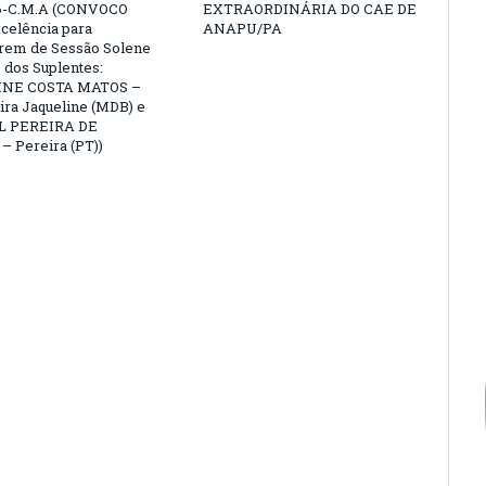
6-C.M.A (CONVOCO
EXTRAORDINÁRIA DO CAE DE
celência para
ANAPU/PA
arem de Sessão Solene
 dos Suplentes:
NE COSTA MATOS –
ra Jaqueline (MDB) e
L PEREIRA DE
 Pereira (PT))