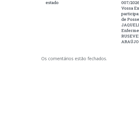
estado
007/202
Vossa Ex
particip
de Posse
JAQUELI
Enfermei
RUSEVE
ARAÚJO –
Os comentários estão fechados.