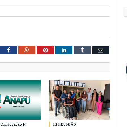
tter
Facebook
Google+
Pinterest
LinkedIn
Tumblr
Email
e Convocação Nº
III REUNIÃO