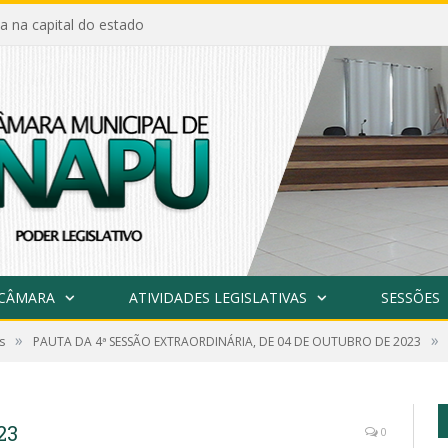
a na capital do estado
 CÂMARA
ATIVIDADES LEGISLATIVAS
SESSÕES
»
»
s
PAUTA DA 4ª SESSÃO EXTRAORDINÁRIA, DE 04 DE OUTUBRO DE 2023
23
0