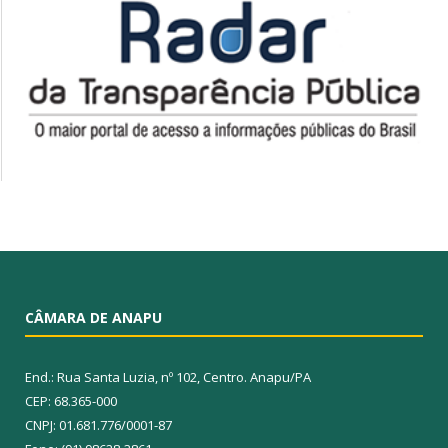
CÂMARA DE ANAPU
End.: Rua Santa Luzia, nº 102, Centro. Anapu/PA
CEP: 68.365-000
CNPJ: 01.681.776/0001-87