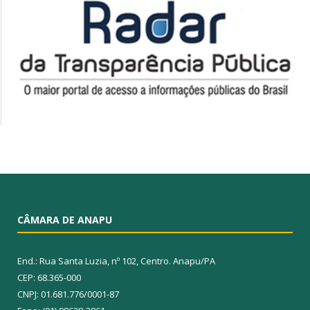
CÂMARA DE ANAPU
End.: Rua Santa Luzia, nº 102, Centro. Anapu/PA
CEP: 68.365-000
CNPJ: 01.681.776/0001-87