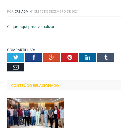
POR
CR2-ADMIN4
EM
16 DE DEZEMBRO DE 2021
Clique aqui para visualizar
COMPARTILHAR:
Twitter
Facebook
Google+
Pinterest
LinkedIn
Tumblr
Email
CONTEÚDO RELACIONADO