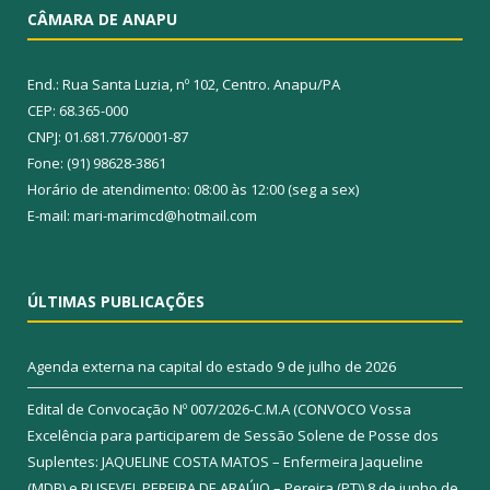
CÂMARA DE ANAPU
End.: Rua Santa Luzia, nº 102, Centro. Anapu/PA
CEP: 68.365-000
CNPJ: 01.681.776/0001-87
Fone: (91) 98628-3861
Horário de atendimento: 08:00 às 12:00 (seg a sex)
E-mail: mari-marimcd@hotmail.com
ÚLTIMAS PUBLICAÇÕES
Agenda externa na capital do estado
9 de julho de 2026
Edital de Convocação Nº 007/2026-C.M.A (CONVOCO Vossa
Excelência para participarem de Sessão Solene de Posse dos
Suplentes: JAQUELINE COSTA MATOS – Enfermeira Jaqueline
(MDB) e RUSEVEL PEREIRA DE ARAÚJO – Pereira (PT))
8 de junho de